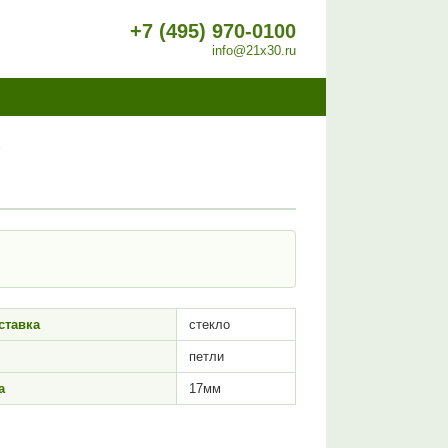
+7 (495) 970-0100
info@21x30.ru
о
ставка
стекло
петли
а
17мм