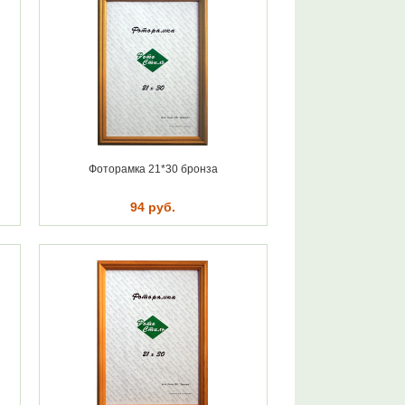
Фоторамка 21*30 бронза
94 руб.