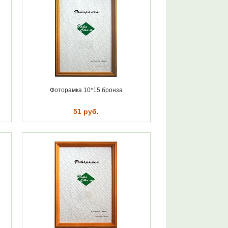
Фоторамка 10*15 бронза
51 руб.