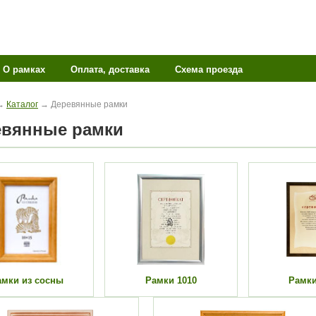
О рамках
Оплата, доставка
Схема проезда
→
Каталог
→ Деревянные рамки
ревянные рамки
амки из сосны
Рамки 1010
Рамк