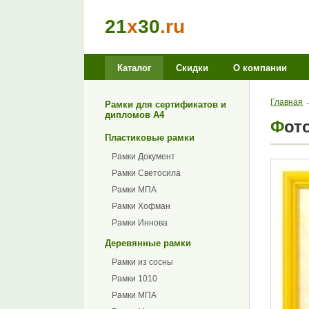
21
x
30
.ru
Каталог
Скидки
О компании
Главная
Рамки для сертификатов и
дипломов А4
Фо
Пластиковые рамки
Рамки Документ
Рамки Светосила
Рамки МПА
Рамки Хофман
Рамки Иннова
Деревянные рамки
Рамки из сосны
Рамки 1010
Рамки МПА