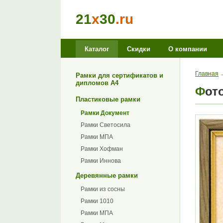
21
x
30
.ru
Каталог
Скидки
О компании
Главная
Рамки для сертификатов и
дипломов А4
Фо
Пластиковые рамки
Рамки Документ
Рамки Светосила
Рамки МПА
Рамки Хофман
Рамки Иннова
Деревянные рамки
Рамки из сосны
Рамки 1010
Рамки МПА